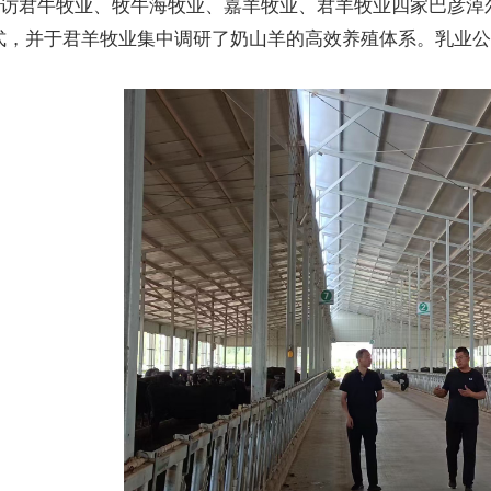
访君牛牧业、牧牛海牧业、嘉羊牧业、君羊牧业四家巴彦淖
模式，并于君羊牧业集中调研了奶山羊的高效养殖体系。乳业