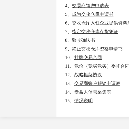
4、
交易商销户申请表
5、
成为交收仓库申请书
6、
交收仓库入驻企业提供资料
7、
指定交收仓库存货凭证
8、
验收确认书
9、
终止交收仓库资格申请书
10、
挂牌交易合同
11、
竞价（竞买竞买）委托合
12、
战略框架协议
13、
交易商账户解锁申请
表
14、
受益人信息采集表
15、
情况说明