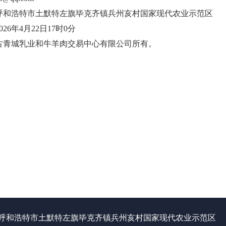
呼和浩特市土默特左旗毕克齐镇兵州亥村国家现代农业示范区
026
年
4
月
22
日
17
时
0
分
古青城乳业和牛羊肉交易中心
有限公司
所有。
呼和浩特市土默特左旗毕克齐镇兵州亥村国家现代农业示范区