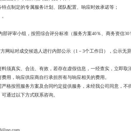
务特点制定的专属服务计划、团队配置、响应时效承诺等；
）。
内部评审小组，按照综合评分标准（服务方案
40
％、商务资信
30
官方网站对成交候选人进行内部公示（
1
－
3
个工作日），公示无
资料
须
真实、合法、有效，若存在虚假信息，一经查实，立即取
何费用，响应供应商自行承担所有与响应相关的费用。
需严格按照服务方案及合同约定提供服务，未经我公司同意，不
，可通过以下方式联系咨询。
3
@
qq.com