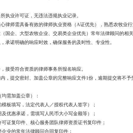
务所执业许可证，无违法违规执业记录。
核心律师需具备有效的律师执业资格（
A
证优先），熟悉农牧业行
业（国企、大型农牧企业、交易类企业优先）常年法律顾问的相
队，承诺明确的响应时效，确保服务的及时性、专业性。
告，接受符合资质的律师事务所报名响应。
间内，提交密封、加盖公章的完整响应文件
1
份，逾期提交将不予
（均需加盖公章）：
的模板填写，法定代表人／授权代表人签字）；
用及优惠承诺，需填写人民币大小写金额
等
）；
许可证复印件、核心服务团队律师资质证书复印件；
类企业的常年法律顾问合同复印件；